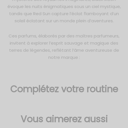
soms of Arabia
 Collection
évoque les nuits énigmatiques sous un ciel mystique,
tandis que Red Sun capture l’éclat flamboyant d’un
ond Series
es Parfumées 3ml
soleil éclatant sur un monde plein d’aventures.
ms Edition
es Parfumées 6ml
Ces parfums, élaborés par des maîtres parfumeurs,
invitent à explorer l’esprit sauvage et magique des
ï Series
es Parfumées 12ml
terres de légendes, reflétant l’âme aventureuse de
notre marque :
e Series
on de Fleurs
anted Bouquet Series
Complétez votre routine
al Edition
y Series
Vous aimerez aussi
asy Series