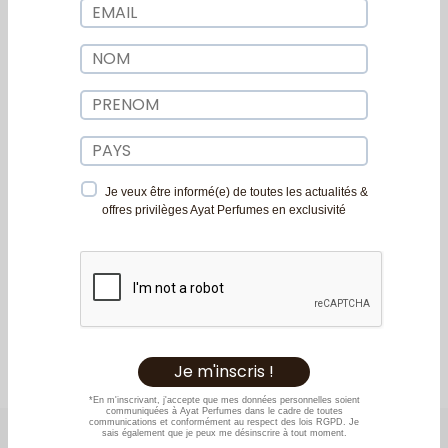
ums Iconiques
ate Collection
issance Edition
nted Spectrum
kle Series
Huile Parfumée Rose
Crown of Ayat
Powder – Ayat
Perfumes – 6 x 6ml
Gold Series
10,19
€
16,99
€
less Edition
et Series
Je veux être informé(e) de toutes les actualités &
offres privilèges Ayat Perfumes en exclusivité
h Series