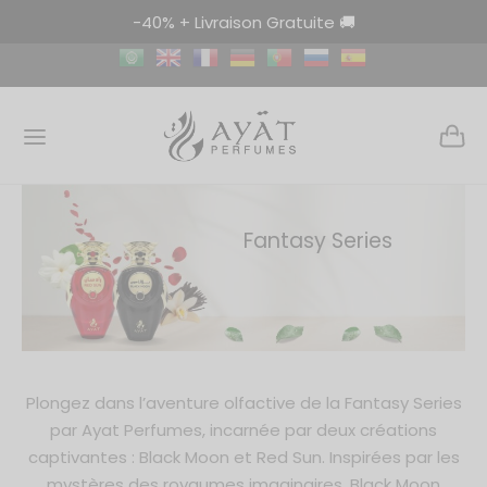
-40% + Livraison Gratuite 🚚
Retourner
Retourner
Retourner
Fantasy Series
FUMS
LES DE PARFUM
FUM D’AMBIANCE
fum Femme
e Parfumée Femme
Freshener
fum Homme
le Parfumée Homme
oor
Plongez dans l’aventure olfactive de la Fantasy Series
um Mixte
e Parfumée Mixte
 Freshener 320ml
par Ayat Perfumes, incarnée par deux créations
captivantes : Black Moon et Red Sun. Inspirées par les
ian Garden
r Collection
 Freshener 500ml
mystères des royaumes imaginaires, Black Moon