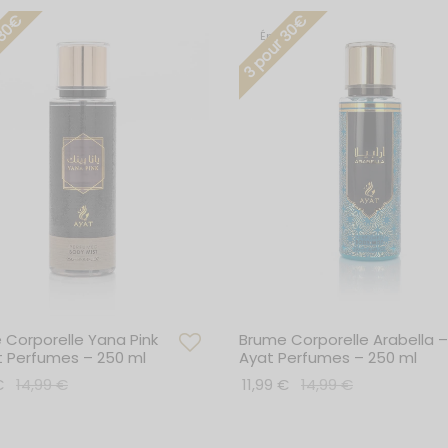
 30€
3 pour 30€
Épuisé
 Corporelle Yana Pink
Brume Corporelle Arabella –
t Perfumes – 250 ml
Ayat Perfumes – 250 ml
€
14,99
€
11,99
€
14,99
€
r au panier
Lire la suite