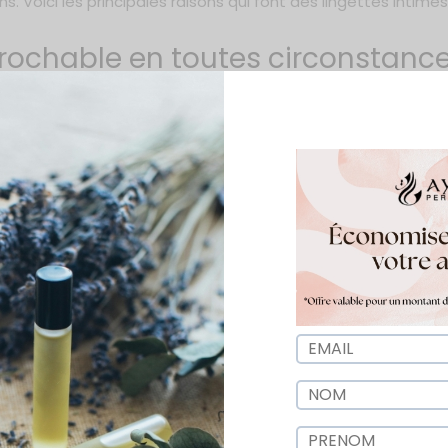
 Voici les principales raisons qui font des lingettes intimes 
prochable en toutes circonstanc
es pour garantir une propreté optimale, même lorsque vous 
e vous soyez en déplacement, en voyage ou après une séance
cacement les impuretés.
ante à tout moment.
bactéries grâce à leur formule douce et antibactérienne.
s pour les femmes sujettes à des inconforts comme les infectio
t préventif.
es pour respecter votre intimit
ies les plus sensibles du corps. Les lingettes intimes, souve