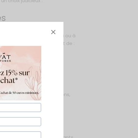
un choix judicieux :
es
n’avez pas accès à de l’eau ou à
 de sport, elles permettent de :
ns urinaires ou les irritations,
é
nt enrichies en agents hydratants