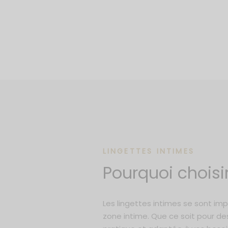
sance Edition
ed Spectrum
e Series
own of Ayat
ld Series
ss Edition
 Series
LINGETTES INTIMES
Pourquoi choisir
 Series
 Parfum 50ml
Les lingettes intimes se sont i
m 30ml
zone intime. Que ce soit pour de