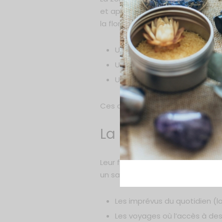
et apaisants comme l’aloe vera o
la flore intime. Elles offrent :
Un pH neutre adapté aux mu
Une absence d’agents irritant
Une solution sans rinçage qu
Ces caractéristiques en font un c
La praticité d’un
Leur format compact et jetable fa
un sac à main que dans une trouss
Les imprévus du quotidien (l
Les voyages où l’accès à des 