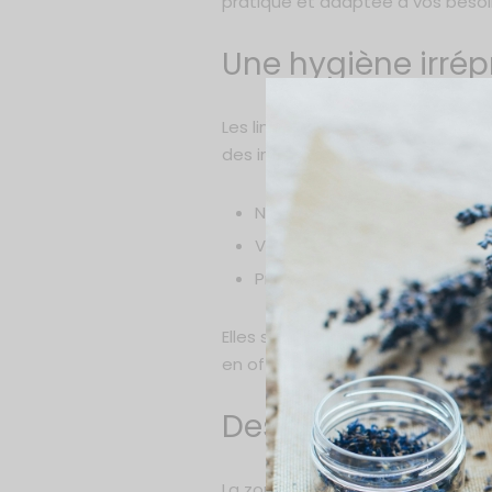
pratique et adaptée à vos besoins.
Une hygiène irré
Les lingettes intimes sont conçu
des installations sanitaires. Qu
Nettoyer rapidement et effi
Vous sentir fraîche et confi
Prévenir la prolifération de 
Elles sont particulièrement utile
en offrant un nettoyage rapide e
Des formules douc
La zone intime est l’une des part