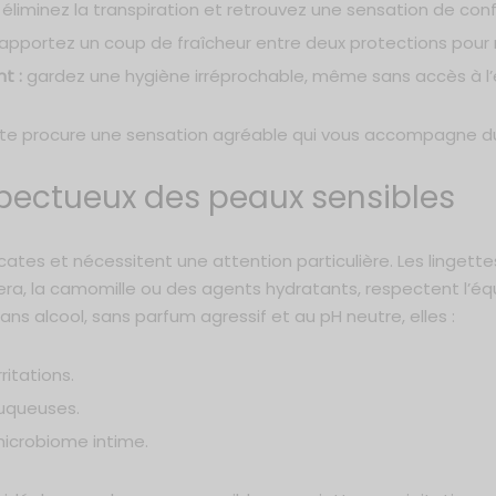
éliminez la transpiration et retrouvez une sensation de conf
apportez un coup de fraîcheur entre deux protections pour re
t :
gardez une hygiène irréprochable, même sans accès à l’
ante procure une sensation agréable qui vous accompagne 
pectueux des peaux sensibles
tes et nécessitent une attention particulière. Les lingettes
a, la camomille ou des agents hydratants, respectent l’équil
ns alcool, sans parfum agressif et au pH neutre, elles :
ritations.
uqueuses.
microbiome intime.