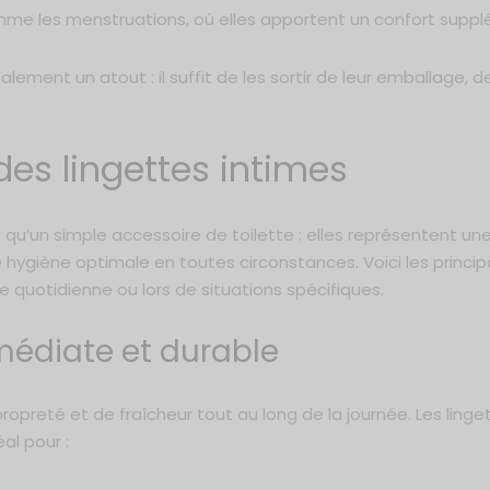
mme les menstruations, où elles apportent un confort suppl
galement un atout : il suffit de les sortir de leur emballage, de
es lingettes intimes
 qu’un simple accessoire de toilette : elles représentent un
 hygiène optimale en toutes circonstances. Voici les princi
 quotidienne ou lors de situations spécifiques.
médiate et durable
ropreté et de fraîcheur tout au long de la journée. Les linge
al pour :