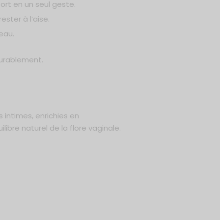
ort en un seul geste.
ster à l’aise.
eau.
durablement.
 intimes, enrichies en
ibre naturel de la flore vaginale.