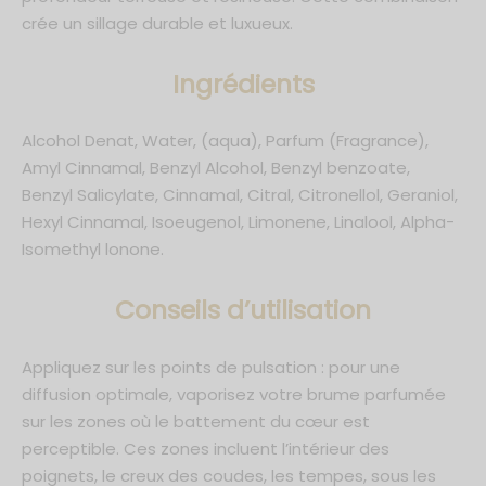
crée un sillage durable et luxueux.
Ingrédients
Alcohol Denat, Water, (aqua), Parfum (Fragrance),
Amyl Cinnamal, Benzyl Alcohol, Benzyl benzoate,
Benzyl Salicylate, Cinnamal, Citral, Citronellol, Geraniol,
Hexyl Cinnamal, Isoeugenol, Limonene, Linalool, Alpha-
Isomethyl lonone.
C
onseils d’utilisation
Appliquez sur les points de pulsation : pour une
diffusion optimale, vaporisez votre brume parfumée
sur les zones où le battement du cœur est
perceptible. Ces zones incluent l’intérieur des
poignets, le creux des coudes, les tempes, sous les