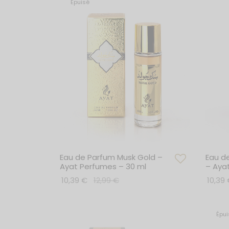
Épuisé
Eau de Parfum Musk Gold –
Eau d
Ayat Perfumes – 30 ml
– Aya
10,39
€
12,99
€
10,39
Lire la suite
Ajoute
Épui