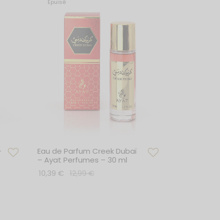
Épuisé
–
Eau de Parfum Creek Dubaï
– Ayat Perfumes – 30 ml
10,39
€
12,99
€
Lire la suite