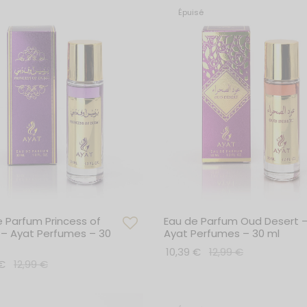
Épuisé
e Parfum Princess of
Eau de Parfum Oud Desert 
 – Ayat Perfumes – 30
Ayat Perfumes – 30 ml
10,39
€
12,99
€
€
12,99
€
Lire la suite
r au panier