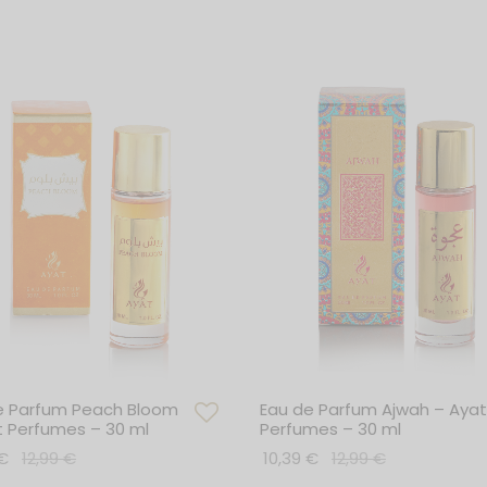
e Parfum Peach Bloom
Eau de Parfum Ajwah – Ayat
t Perfumes – 30 ml
Perfumes – 30 ml
€
12,99
€
10,39
€
12,99
€
r au panier
Ajouter au panier