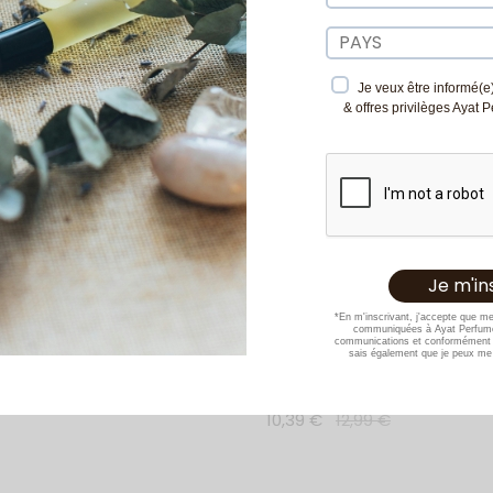
sé
Je veux être informé(e)
& offres privilèges Ayat 
et Eau de Parfum
*En m'inscrivant, j'accepte que m
communiquées à Ayat Perfume
 – Ayat Perfumes –
communications et conformément 
sais également que je peux me 
Eau de Parfum Musk Tahira 
€
49,00
€
Ayat Perfumes – 30 ml
 suite
10,39
€
12,99
€
Ajouter au panier