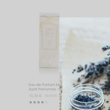
Eau de Parfum Musk Vanilla –
Eau d
Ayat Perfumes – 30 ml
Ayat 
10,39
€
12,99
€
10,39
Ajoute
Note
sur 5
Ajouter au panier