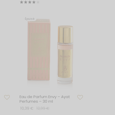
Note
sur 5
Ajouter au panier
Épuisé
Eau de Parfum Envy – Ayat
Perfumes – 30 ml
10,39
€
12,99
€
Lire la suite