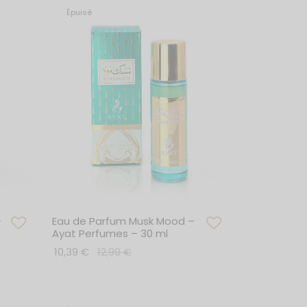
Épuisé
–
Eau de Parfum Musk Mood –
Ayat Perfumes – 30 ml
10,39
€
12,99
€
Lire la suite