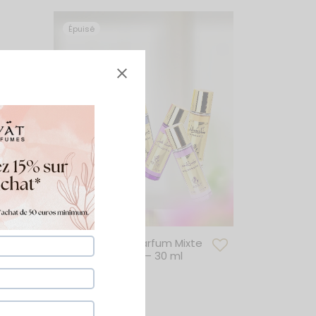
Épuisé
Coffret Eau de Parfum Mixte
0
– Ayat Perfumes – 30 ml
39,20
€
49,00
€
Lire la suite