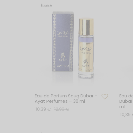
Épuisé
Eau de Parfum Souq Dubaï –
Eau d
Ayat Perfumes – 30 ml
Dubaï
ml
10,39
€
12,99
€
10,39
Lire la suite
Ajoute