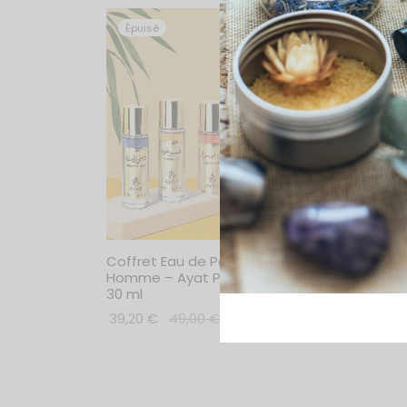
Épuisé
Épui
Coffret Eau de Parfum
Coffr
Homme – Ayat Perfumes –
Femme
30 ml
30 ml
39,20
€
49,00
€
39,20
Lire la suite
Lire la