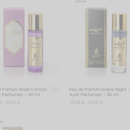
Épuisé
e Parfum Musk Cotton
Eau de Parfum Dubaï Night 
t Perfumes – 30 ml
Ayat Perfumes – 30 ml
€
12,99
€
10,39
€
12,99
€
r au panier
Lire la suite
sé