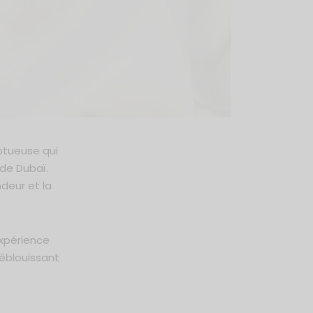
mptueuse qui
 de Dubaï.
deur et la
expérience
 éblouissant