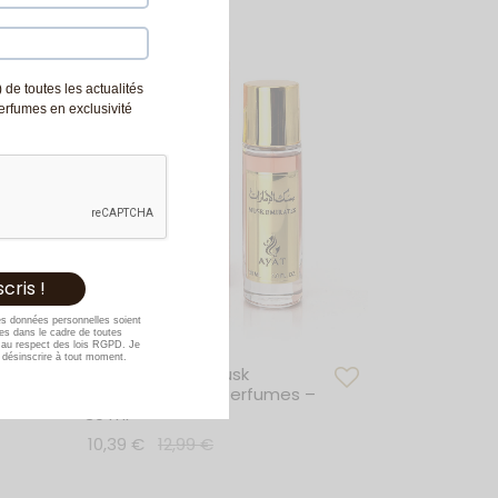
Épuisé
 de toutes les actualités
Perfumes en exclusivité
es données personnelles soient
s dans le cadre de toutes
au respect des lois RGPD. Je
désinscrire à tout moment.
–
Eau de Parfum Musk
Emirates – Ayat Perfumes –
30 ml
10,39
€
12,99
€
Lire la suite