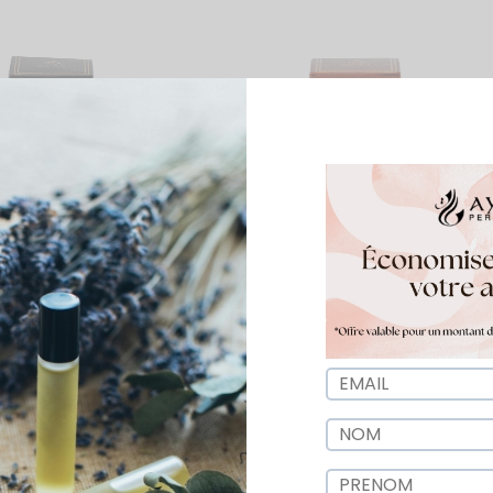
e Parfum Qismet Noir –
Eau de Parfum Qismet
Perfumes – 30 ml
Rouge – Ayat Perfumes – 3
ml
€
12,99
€
10,39
€
12,99
€
r au panier
Ajouter au panier