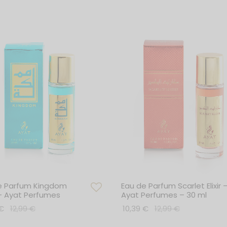
e Parfum Kingdom
Eau de Parfum Scarlet Elixir 
– Ayat Perfumes
Ayat Perfumes – 30 ml
€
12,99
€
10,39
€
12,99
€
r au panier
Ajouter au panier