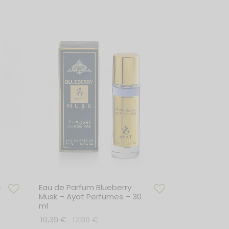
–
Eau de Parfum Blueberry
Musk – Ayat Perfumes – 30
ml
10,39
€
12,99
€