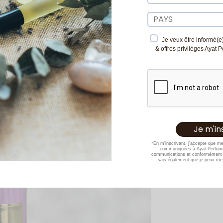
Je veux être informé(e)
& offres privilèges Ayat 
*En m'inscrivant, j'accepte que m
communiquées à Ayat Perfume
communications et conformément 
sais également que je peux me 