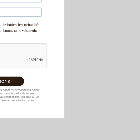
 de toutes les actualités
Perfumes en exclusivité
es données personnelles soient
s dans le cadre de toutes
au respect des lois RGPD. Je
désinscrire à tout moment.