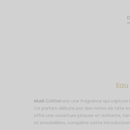
D
Eau
Musk Cotton
est une fragrance qui capture l
Ce parfum débute par des notes de tête exot
offre une ouverture juteuse et vivifiante, t
et ensoleillées, complète cette introducti