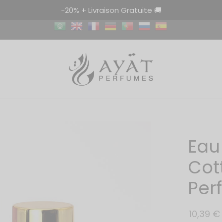
-20% + Livraison Gratuite 🚚
Eau
Cot
Per
10,39
€