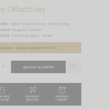
s Olfactives
 tête
⋅
Melon tropical, Rose, Ylang-ylang
e cœur
⋅
Muguet, Jasmin
 fond
⋅
Patchouli, Musc, Vanille
clusive : 3 pour seulement 25€ !
Ajouter au panier