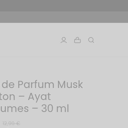
 de Parfum Musk
ton – Ayat
fumes – 30 ml
12,99
€