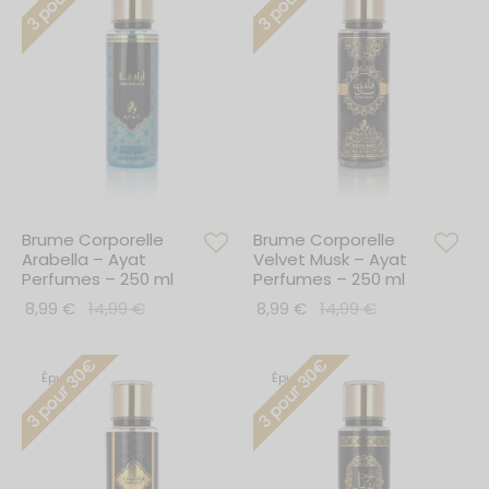
*En m'inscrivant, j'accepte que mes données personnelles soient
communiquées à Ayat Perfumes dans le cadre de toutes
communications et conformément au respect des lois RGPD. Je
sais également que je peux me désinscrire à tout moment.
Brume Corporelle
Brume Corporelle
Arabella – Ayat
Velvet Musk – Ayat
Perfumes – 250 ml
Perfumes – 250 ml
8,99
€
14,99
€
8,99
€
14,99
€
3 pour 30€
3 pour 30€
Épuisé
Épuisé