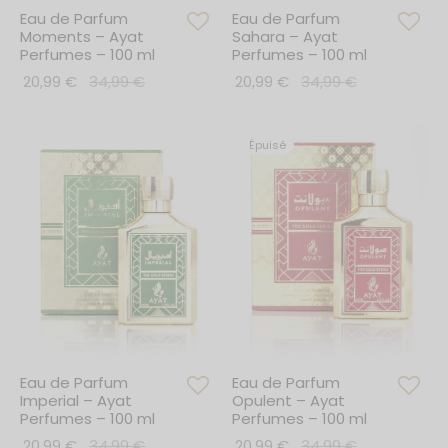
ums Iconiques
Eau de Parfum
Eau de Parfum
Moments – Ayat
Sahara – Ayat
ate Collection
Perfumes – 100 ml
Perfumes – 100 ml
20,99
€
34,99
€
20,99
€
34,99
€
issance Edition
nted Spectrum
Épuisé
kle Series
Crown of Ayat
Gold Series
less Edition
et Series
Eau de Parfum
Eau de Parfum
Imperial – Ayat
Opulent – Ayat
h Series
Perfumes – 100 ml
Perfumes – 100 ml
20,99
€
34,99
€
20,99
€
34,99
€