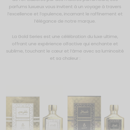
soms of Arabia
 Collection
parfums luxueux vous invitent à un voyage à travers
l’excellence et l’opulence, incarnant le raffinement et
ond Series
es Parfumées 3ml
l’élégance de notre marque.
ms Edition
es Parfumées 6ml
La Gold Series est une célébration du luxe ultime,
offrant une expérience olfactive qui enchante et
ï Series
es Parfumées 12ml
sublime, touchant le cœur et l’âme avec sa luminosité
et sa chaleur :
e Series
on de Fleurs
anted Bouquet Series
al Edition
y Series
asy Series