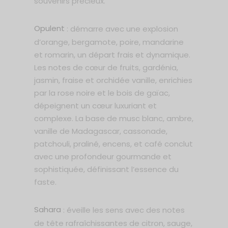
souvenirs précieux.
Opulent
: démarre avec une explosion
d’orange, bergamote, poire, mandarine
et romarin, un départ frais et dynamique.
Les notes de cœur de fruits, gardénia,
jasmin, fraise et orchidée vanille, enrichies
par la rose noire et le bois de gaïac,
dépeignent un cœur luxuriant et
complexe. La base de musc blanc, ambre,
vanille de Madagascar, cassonade,
patchouli, praliné, encens, et café conclut
avec une profondeur gourmande et
sophistiquée, définissant l’essence du
faste.
Sahara
: éveille les sens avec des notes
de tête rafraîchissantes de citron, sauge,