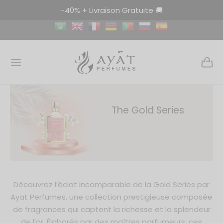
-40% + Livraison Gratuite 🚚
Retourner
Retourner
Retourner
The Gold Series
FUMS
LES DE PARFUM
FUM D’AMBIANCE
fum Femme
e Parfumée Femme
Freshener
fum Homme
le Parfumée Homme
oor
Découvrez l’éclat incomparable de la Gold Series par
um Mixte
e Parfumée Mixte
 Freshener 320ml
Ayat Perfumes, une collection prestigieuse composée
de fragrances qui captent la richesse et la splendeur
ian Garden
r Collection
 Freshener 500ml
de l’or. Élaborés par des maîtres parfumeurs, ces