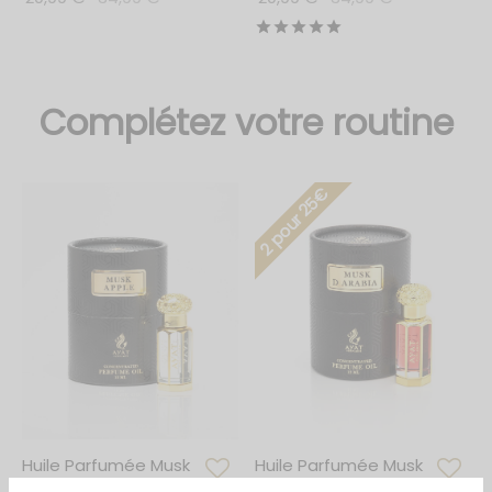
de Parfum 50ml
Note
sur 5
um 30ml
Complétez votre routine
2 pour 25€
Huile Parfumée Musk
Huile Parfumée Musk
Apple – Ayat
d’Arabia – Ayat