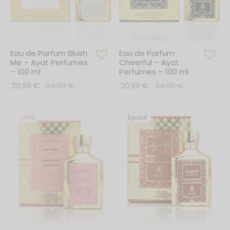
ings Collection
s Of Ayat
Eau de Parfum Blush
Eau de Parfum
Me – Ayat Perfumes
Cheerful – Ayat
cy Edition
– 100 ml
Perfumes – 100 ml
20,99
€
34,99
€
20,99
€
34,99
€
ry Series
 Reverie
-
29
%
Épuisé
& Only Series
ntal Dreams
ntal Night
Collection