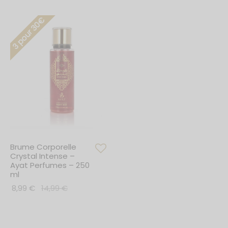
3 pour 30€
Brume Corporelle
Crystal Intense –
Ayat Perfumes – 250
ml
8,99
€
14,99
€