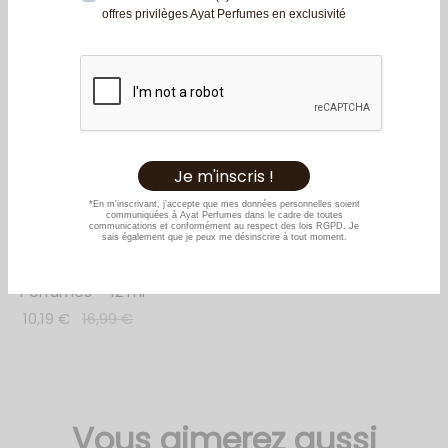
2 pour 25€
Huile Parfumée Musk
Sugar – Ayat
Perfumes – 12 ml
10,19
€
16,99
€
Vous aimerez aussi