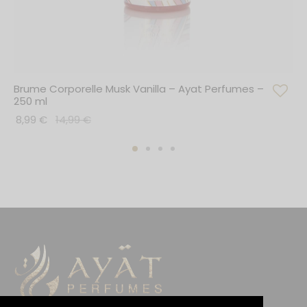
Brume Corporelle Musk Vanilla – Ayat Perfumes –
250 ml
8,99
€
14,99
€