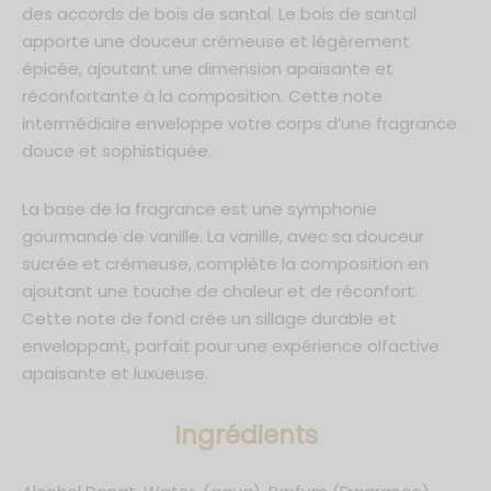
des accords de bois de santal. Le bois de santal
apporte une douceur crémeuse et légèrement
épicée, ajoutant une dimension apaisante et
réconfortante à la composition. Cette note
intermédiaire enveloppe votre corps d’une fragrance
*En m'inscrivant, j'accepte que mes données personnelles soient
communiquées à Ayat Perfumes dans le cadre de toutes
douce et sophistiquée.
communications et conformément au respect des lois RGPD. Je
sais également que je peux me désinscrire à tout moment.
La base de la fragrance est une symphonie
gourmande de vanille. La vanille, avec sa douceur
sucrée et crémeuse, complète la composition en
ajoutant une touche de chaleur et de réconfort.
Cette note de fond crée un sillage durable et
enveloppant, parfait pour une expérience olfactive
apaisante et luxueuse.
Ingrédients