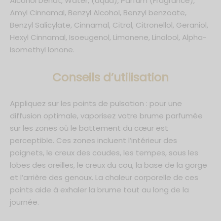
Alcohol Denat, Water, (aqua), Parfum (Fragrance),
Amyl Cinnamal, Benzyl Alcohol, Benzyl benzoate,
Benzyl Salicylate, Cinnamal, Citral, Citronellol, Geraniol,
Hexyl Cinnamal, Isoeugenol, Limonene, Linalool, Alpha-
Isomethyl lonone.
C
onseils d’utilisation
Appliquez sur les points de pulsation : pour une
diffusion optimale, vaporisez votre brume parfumée
sur les zones où le battement du cœur est
perceptible. Ces zones incluent l’intérieur des
poignets, le creux des coudes, les tempes, sous les
lobes des oreilles, le creux du cou, la base de la gorge
et l’arrière des genoux. La chaleur corporelle de ces
points aide à exhaler la brume tout au long de la
journée.