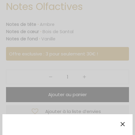
Notes Olfactives
ings Collection
s Of Ayat
Notes de tête
⋅
Ambre
Notes de cœur
⋅
Bois de Santal
cy Edition
Notes de fond
⋅
Vanille
ry Series
Offre exclusive : 3 pour seulement 30€ !
 Reverie
& Only Series
ntal Dreams
Ajouter au panier
ntal Night
Ajouter à la liste d’envies
Collection