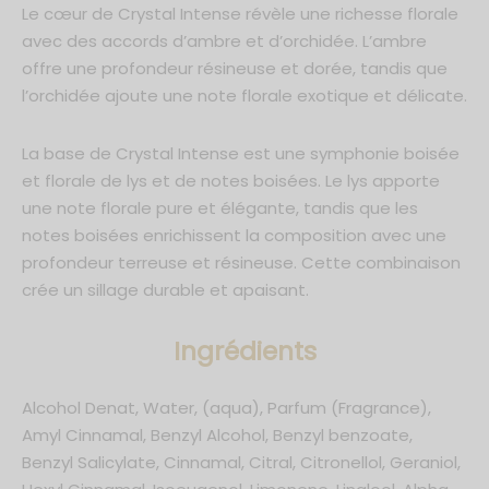
Le cœur de Crystal Intense révèle une richesse florale
avec des accords d’ambre et d’orchidée. L’ambre
offre une profondeur résineuse et dorée, tandis que
l’orchidée ajoute une note florale exotique et délicate.
La base de Crystal Intense est une symphonie boisée
*En m'inscrivant, j'accepte que mes données personnelles soient
communiquées à Ayat Perfumes dans le cadre de toutes
et florale de lys et de notes boisées. Le lys apporte
communications et conformément au respect des lois RGPD. Je
sais également que je peux me désinscrire à tout moment.
une note florale pure et élégante, tandis que les
notes boisées enrichissent la composition avec une
profondeur terreuse et résineuse. Cette combinaison
crée un sillage durable et apaisant.
Ingrédients
Alcohol Denat, Water, (aqua), Parfum (Fragrance),
Amyl Cinnamal, Benzyl Alcohol, Benzyl benzoate,
Benzyl Salicylate, Cinnamal, Citral, Citronellol, Geraniol,