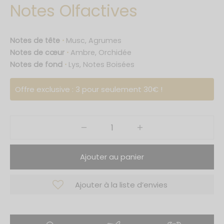
Notes Olfactives
ings Collection
s Of Ayat
Notes de tête
⋅
Musc, Agrumes
Notes de cœur
⋅
Ambre, Orchidée
cy Edition
Notes de fond
⋅
Lys, Notes Boisées
ry Series
Offre exclusive : 3 pour seulement 30€ !
 Reverie
& Only Series
ntal Dreams
Ajouter au panier
ntal Night
Ajouter à la liste d’envies
Collection