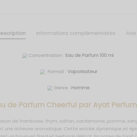
escription
Informations complémentaires
Avi
Concentration :
Eau de Parfum 100 ml
Format :
Vaporisateur
Genre :
Homme
au de Parfum Cheerful
par Ayat Perfum
naison de framboise, thym, safran, cardamome, pomme, be
e et une richesse aromatique. Cette entrée dynamique et ép
ant un bouquet floral et herbacé délicat. En notes de fond, 