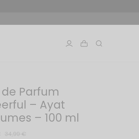
 de Parfum
erful – Ayat
fumes – 100 ml
€
34,99
€