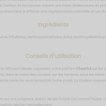
al, l’ambre et la mousse, créant une base chaleureuse et pr
ui cherchent à afficher une sophistication naturelle et un c
Ingrédients
e, Ethylhexyl, Methoxycinnamate, Butyl, Methoxydibenzoyl met
C
onseils d’utilisation
une diffusion idéale, vaporisez votre parfum
Cheerful
sur les
ets, dans le creux des coudes, sur les tempes, sous les lobes 
e autre zone où vous ressentez votre pouls. La chaleur corpor
m sur vos poignets, évitez de les frotter l’un contre l’autre.
e parfum sécher naturellement.