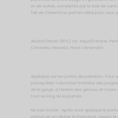
et de suède, complétés par le bois de sant
fait de Cheerful un parfum idéal pour ceux q
Alcohol Denat (80%) vol Aqua/D.Water, Perfum
Citronella, Geraniol, Hexyl Cinnamate
Appliquez sur les points de pulsation : Pour 
perceptible. Cela inclut l’intérieur des poign
de la gorge, à l’arrière des genoux, et tout
tout au long de la journée.
Ne pas frotter : Après avoir appliqué le parfu
parfum et en altérer la fragrance. Laissez l