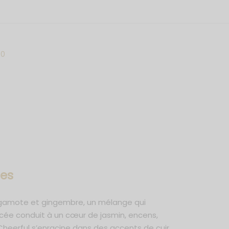
0
s
es
rgamote et gingembre, un mélange qui
icée conduit à un cœur de jasmin, encens,
Cheerful s’enracine dans des accents de cuir