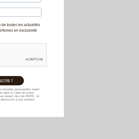
 de toutes les actualités
Perfumes en exclusivité
es données personnelles soient
s dans le cadre de toutes
au respect des lois RGPD. Je
désinscrire à tout moment.