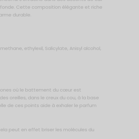
ofonde. Cette composition élégante et riche
harme durable.
hane, ethylexil, Salicylate, Anisyl alcohol,
 zones où le battement du cœur est
des oreilles, dans le creux du cou, à la base
elle de ces points aide à exhaler le parfum
 Cela peut en effet briser les molécules du