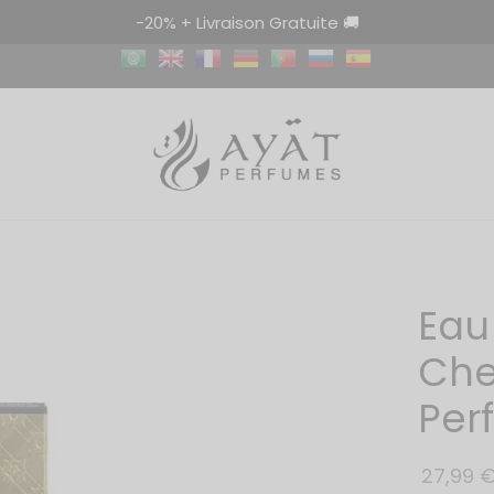
-20% + Livraison Gratuite 🚚
Eau
Che
Per
27,99