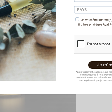
Je veux être informé(e)
& offres privilèges Ayat 
*En m'inscrivant, j'accepte que m
communiquées à Ayat Perfume
communications et conformément 
sais également que je peux me 