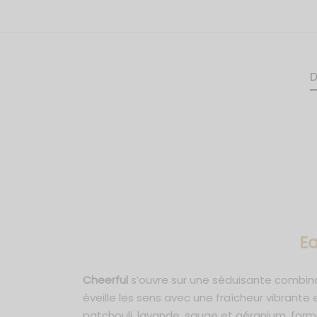
D
E
Cheerful
s’ouvre sur une séduisante combi
éveille les sens avec une fraîcheur vibrant
patchouli, lavande, sauge et géranium, form