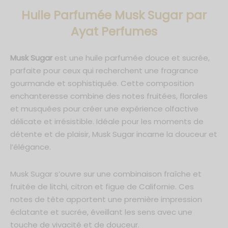
de Parfum 50ml
communiquées à Ayat Perfumes dans le cadre de toutes
Huile Parfumée Musk Sugar
par
communications et conformément au respect des lois RGPD. Je
sais également que je peux me désinscrire à tout moment.
Ayat Perfumes
um 30ml
Musk Sugar
est une huile parfumée douce et sucrée,
parfaite pour ceux qui recherchent une fragrance
gourmande et sophistiquée. Cette composition
enchanteresse combine des notes fruitées, florales
et musquées pour créer une expérience olfactive
délicate et irrésistible. Idéale pour les moments de
détente et de plaisir, Musk Sugar incarne la douceur et
l’élégance.
Musk Sugar s’ouvre sur une combinaison fraîche et
fruitée de litchi, citron et figue de Californie. Ces
notes de tête apportent une première impression
éclatante et sucrée, éveillant les sens avec une
touche de vivacité et de douceur.