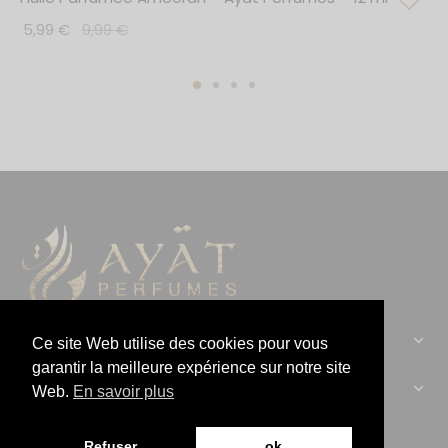
5,99
€
9,99
€
CONTACTEZ-NOUS :
Ce site Web utilise des cookies pour vous
garantir la meilleure expérience sur notre site
AYAT PERFUMES :
Web.
En savoir plus
Refuser
ok