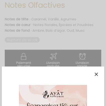
Notes Olfactives
ings Collection
s Of Ayat
Notes de tête
⋅
Caramel, Vanille, Agrumes
Notes de cœur
⋅
Notes florales, Épicées et Poudrées
cy Edition
Notes de fond
⋅
Ambre, Bois d’agar, Oud, Musc
Rupture de stock
ry Series
 Reverie
& Only Series
ntal Dreams
ntal Night
Collection
Description