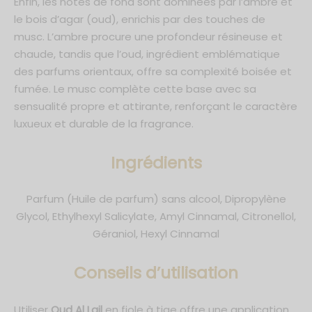
Enfin, les notes de fond sont dominées par l’ambre et
le bois d’agar (oud), enrichis par des touches de
musc. L’ambre procure une profondeur résineuse et
chaude, tandis que l’oud, ingrédient emblématique
des parfums orientaux, offre sa complexité boisée et
fumée. Le musc complète cette base avec sa
sensualité propre et attirante, renforçant le caractère
luxueux et durable de la fragrance.
Ingrédients
Parfum (Huile de parfum) sans alcool, Dipropylène
Glycol, Ethylhexyl Salicylate, Amyl Cinnamal, Citronellol,
Géraniol, Hexyl Cinnamal
C
onseils d’utilisation
Utiliser
Oud Al Lail
en fiole à tige offre une application