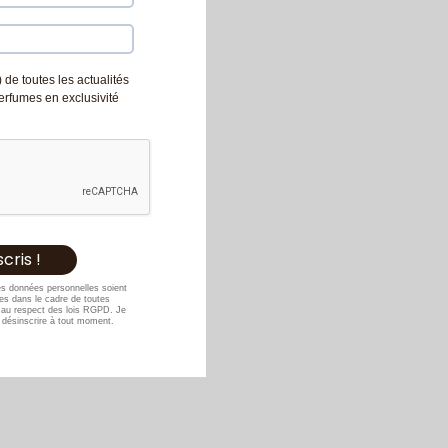
 de toutes les actualités
Perfumes en exclusivité
es données personnelles soient
s dans le cadre de toutes
au respect des lois RGPD. Je
désinscrire à tout moment.