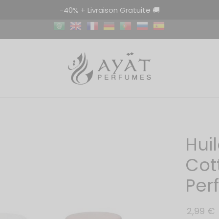
-40% + Livraison Gratuite 🚚
Hui
Cot
Per
2,99
€