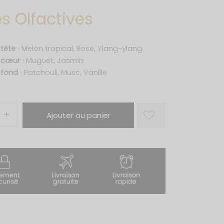
s Olfactives
 tête
⋅
Melon tropical, Rose, Ylang-ylang
e cœur
⋅
Muguet, Jasmin
 fond
⋅
Patchouli, Musc, Vanille
Ajouter au panier