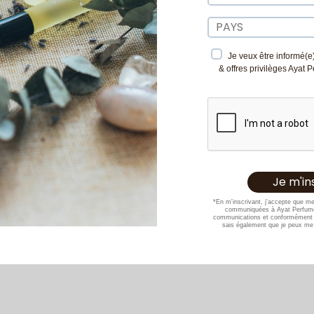
Je veux être informé(e)
& offres privilèges Ayat 
*En m'inscrivant, j'accepte que m
communiquées à Ayat Perfume
communications et conformément 
sais également que je peux me 