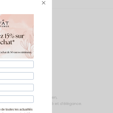
umes
ères notes de baume égyptien,
t une sensation de légèreté et d’élégance.
 de toutes les actualités