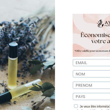
1
Description
Avis
🍶Concentration :
Musk 30 ml
💨 Format :
Roll-on
👥Genre :
Unisexe
 de Parfum Musk Vanilla
par Ayat Perf
 un parfum mixte de Dubai signé Ayat Perfumes. Les premi
ne ouverture fraîche, épicée et légèrement florale, créan
Je veux être informé(e)