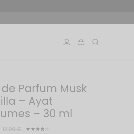
 de Parfum Musk
illa – Ayat
fumes – 30 ml
12,99
€
Noté
sur 5 basé sur
1
notation client