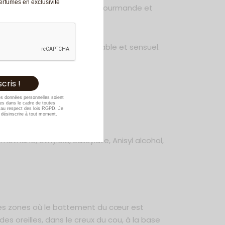
Perfumes en exclusivité
 créer une composition douce, gourmande et
r et chaleur.
ude, laissant un sillage durable et sensuel.
vaporisation.
rope
es données personnelles soient
s dans le cadre de toutes
au respect des lois RGPD. Je
désinscrire à tout moment.
hane, ethylexil, Salicylate, Anisyl alcohol,
les zones où le battement du cœur est
des oreilles, dans le creux du cou, à la base