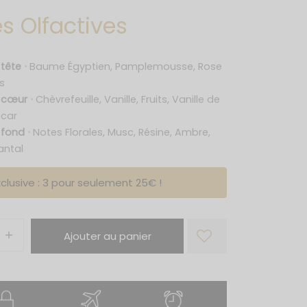
s Olfactives
 tête
⋅
Baume Égyptien, Pamplemousse, Rose
s
e cœur
⋅
Chèvrefeuille, Vanille, Fruits, Vanille de
car
 fond
⋅
Notes Florales, Musc, Résine, Ambre,
antal
clusive : 3 pour seulement 25€ !
Ajouter au panier