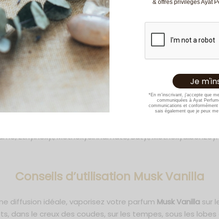
& offres privilèges Ayat 
ille s’unissent aux fruits et à la vanille de Madagascar pour
ne richesse séduisante et un équilibre parfait entre douceu
ine, ambre et bois de santal apportent une base boisée et cha
ui incarne la douceur, la sensualité et l’élégance à chaque 
Parfum de Dubai – Ayat Perfumes – Livraison gratuite en Eu
*En m'inscrivant, j'accepte que m
communiquées à Ayat Perfume
Ingrédients
communications et conformément 
sais également que je peux me 
e, Ethylhexyl, Methoxycinnamate, Butyl, Methoxydibenzoyl met
C
onseils d’utilisation Musk Vanilla
une diffusion idéale, vaporisez votre parfum
Musk Vanilla
sur 
ets, dans le creux des coudes, sur les tempes, sous les lobes 