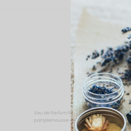
Eau
Eau de Parfum Roll On Musk Vanilla
30ml est
pamplemousse et rose de Damas. Apportent u