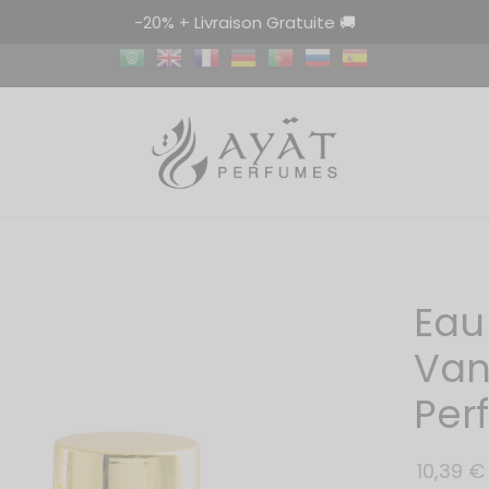
-20% + Livraison Gratuite 🚚
Eau
Van
Per
10,39
€