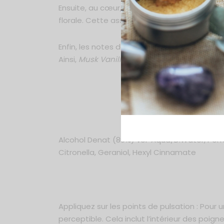
Ensuite, au cœur, le chèvrefeuille et la van
florale. Cette association donne au parfum u
Enfin, les notes de fond florales, musc, rés
Ainsi,
Musk Vanilla
est une fragrance unique q
💎
Alcohol Denat (80%) vol Aqua/D.Water, Perfum
Citronella, Geraniol, Hexyl Cinnamate
Appliquez sur les points de pulsation : Pour 
perceptible. Cela inclut l’intérieur des poign