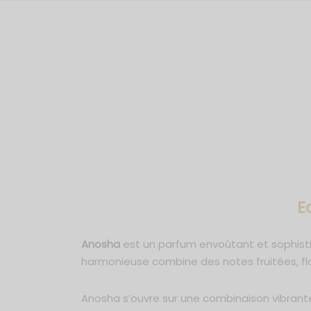
E
Anosha
est un parfum envoûtant et sophisti
harmonieuse combine des notes fruitées, flo
Anosha s’ouvre sur une combinaison vibra