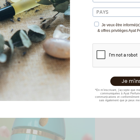
Je veux être informé(e)
& offres privilèges Ayat 
*En m'inscrivant, j'accepte que m
communiquées à Ayat Perfume
communications et conformément 
sais également que je peux me 