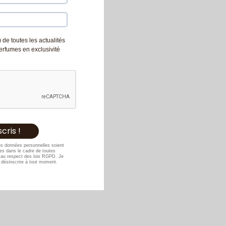
 de toutes les actualités
Perfumes en exclusivité
es données personnelles soient
s dans le cadre de toutes
au respect des lois RGPD. Je
désinscrire à tout moment.