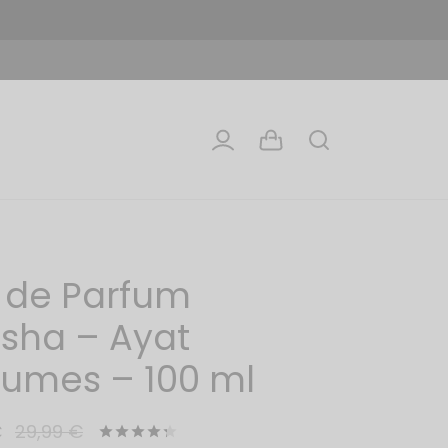
 de Parfum
sha – Ayat
fumes – 100 ml
€
29,99
€
Noté
sur 5 basé sur
3
notations client