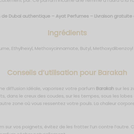
délicatement pur. Ce parfum incarne une femme à l’aura à la fo
 de Dubai authentique – Ayat Perfumes – Livraison gratuite
Ingrédients
e, Ethylhexyl, Methoxycinnamate, Butyl, Methoxydibenzoyl met
C
onseils d’utilisation pour Barakah
une diffusion idéale, vaporisez votre parfum
Barakah
sur les 
ets, dans le creux des coudes, sur les tempes, sous les lobes 
e autre zone où vous ressentez votre pouls. La chaleur corpor
m sur vos poignets, évitez de les frotter l’un contre l’autre.