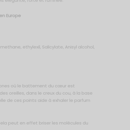
is élégante, forte et raffinée.
 en Europe
hane, ethylexil, Salicylate, Anisyl alcohol,
zones où le battement du cœur est
des oreilles, dans le creux du cou, à la base
elle de ces points aide à exhaler le parfum
 Cela peut en effet briser les molécules du