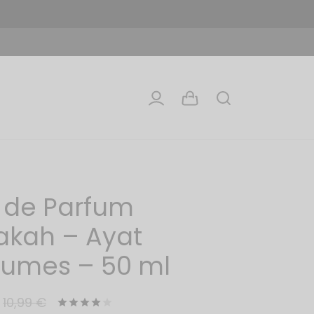
 de Parfum
akah – Ayat
fumes – 50 ml
10,99
€
Noté
sur 5 basé sur
1
notation client