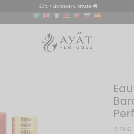
-20% + Livraison Gratuite 🚚
Eau
Bar
Per
8,79
€