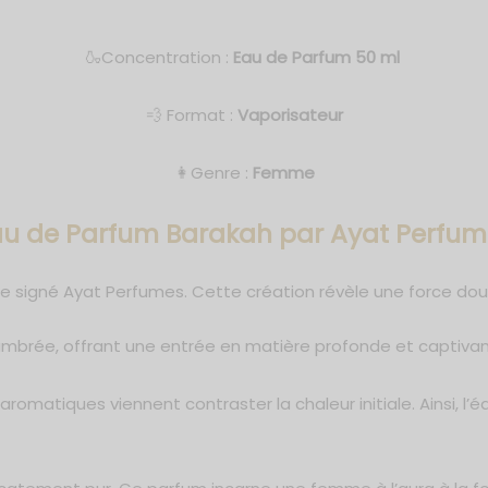
🍶Concentration :
Eau de Parfum 50 ml
💨 Format :
Vaporisateur
👩Genre :
Femme
au de Parfum Barakah par Ayat Perfum
 signé Ayat Perfumes. Cette création révèle une force dou
 ambrée, offrant une entrée en matière profonde et captivan
omatiques viennent contraster la chaleur initiale. Ainsi, l’éq