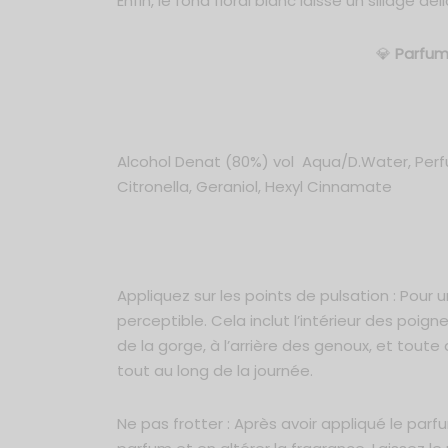
Enfin, le fond floral blanc laisse un sillage 
💎
Parfum
Alcohol Denat (80%) vol Aqua/D.Water, Perfum
Citronella, Geraniol, Hexyl Cinnamate
Appliquez sur les points de pulsation : Pour 
perceptible. Cela inclut l’intérieur des poign
de la gorge, à l’arrière des genoux, et tout
tout au long de la journée.
Ne pas frotter : Après avoir appliqué le parfu