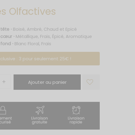
s Olfactives
tête ⋅
Boisé, Ambré, Chaud et Epicé
 cœur ⋅
Métallique, Frais, Épicé, Aromatique
fond ⋅
Blanc Floral, Frais
clusive : 3 pour seulement 25€ !
Ajouter au panier