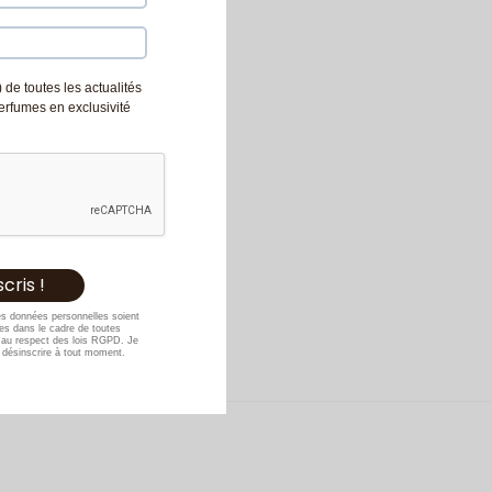
 de toutes les actualités
Perfumes en exclusivité
es données personnelles soient
s dans le cadre de toutes
au respect des lois RGPD. Je
désinscrire à tout moment.