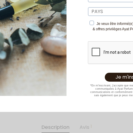
Je veux être informé(e)
& offres privilèges Ayat 
*En m'inscrivant, j'accepte que m
communiquées à Ayat Perfume
communications et conformément 
sais également que je peux me 
1
Description
Avis