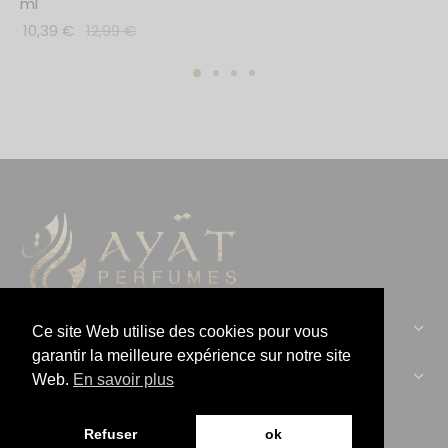
ml
10,39
€
12,99
€
CONTACTEZ-NOUS :
Ce site Web utilise des cookies pour vous
garantir la meilleure expérience sur notre site
AYAT PERFUMES :
Web.
En savoir plus
Refuser
ok