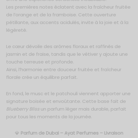
de Parfum 50ml
Les premières notes éclatent avec la fraîcheur fruitée
de l’orange et de la framboise. Cette ouverture
um 30ml
pétillante, aux accents acidulés, invite à la joie et à la
légèreté.
Le cœur dévoile des arômes floraux et raffinés de
jasmin et de fraise, tandis que le vétiver y ajoute une
touche terreuse et profonde.
Ainsi, l’harmonie entre douceur fruitée et fraîcheur
florale crée un équilibre parfait.
En fond, le musc et le patchouli viennent apporter une
signature boisée et envoûtante. Cette base fait de
Blueberry Bliss
un parfum léger mais durable, parfait
pour tous les moments de la journée.
💎
Parfum de Dubai – Ayat Perfumes – Livraison