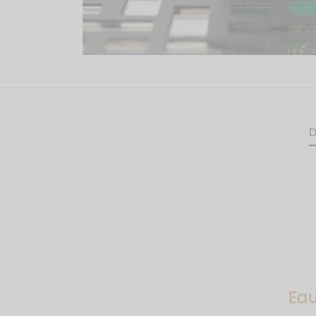
D
Eau