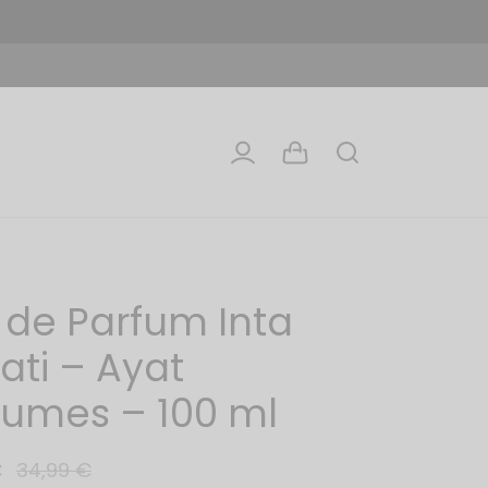
 de Parfum Inta
ati – Ayat
fumes – 100 ml
€
34,99
€