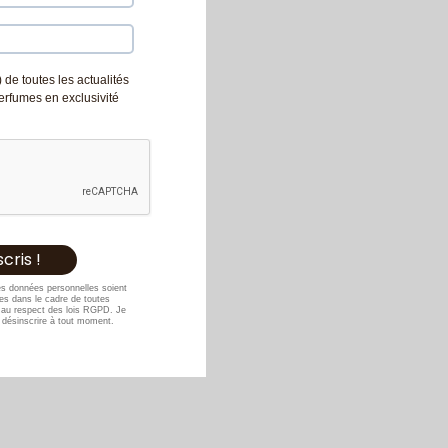
 de toutes les actualités
Perfumes en exclusivité
es données personnelles soient
s dans le cadre de toutes
au respect des lois RGPD. Je
désinscrire à tout moment.