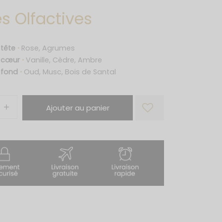
s Olfactives
 tête
⋅
Rose, Agrumes
e cœur
⋅
Vanille, Cèdre, Ambre
 fond
⋅
Oud, Musc, Bois de Santal
Ajouter au panier