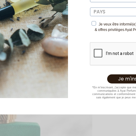
Je veux être informé(e)
& offres privilèges Ayat 
*En m'inscrivant, j'accepte que m
communiquées à Ayat Perfume
communications et conformément 
sais également que je peux me 