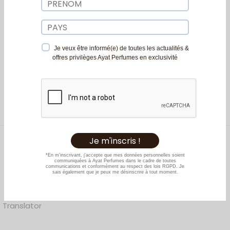
ums Iconiques
Ajouter à la liste d’envies
ate Collection
issance Edition
nted Spectrum
kle Series
Crown of Ayat
Gold Series
Description
less Edition
Je veux être informé(e) de toutes les actualités &
0
Avis
offres privilèges Ayat Perfumes en exclusivité
et Series
Translator
Translator
Translator
Translator
h Series