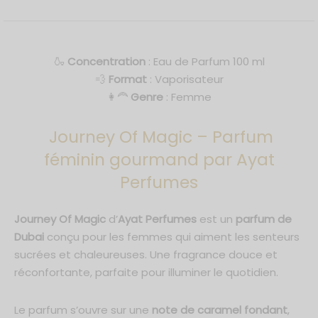
de Parfum 50ml
um 30ml
🍶
Concentration
: Eau de Parfum 100 ml
*En m'inscrivant, j'accepte que mes données personnelles soient
💨
Format
: Vaporisateur
communiquées à Ayat Perfumes dans le cadre de toutes
communications et conformément au respect des lois RGPD. Je
👩‍🦰
Genre
: Femme
sais également que je peux me désinscrire à tout moment.
Journey Of Magic – Parfum
féminin gourmand par Ayat
Perfumes
Journey Of Magic
d’
Ayat Perfumes
est un
parfum de
Dubai
conçu pour les femmes qui aiment les senteurs
sucrées et chaleureuses. Une fragrance douce et
réconfortante, parfaite pour illuminer le quotidien.
Le parfum s’ouvre sur une
note de caramel fondant
,