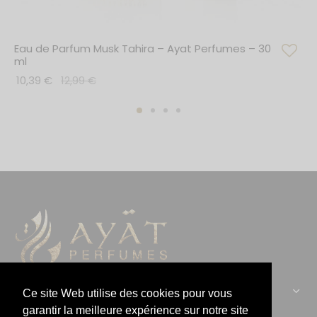
Eau de Parfum Musk Tahira – Ayat Perfumes – 30
ml
10,39
€
12,99
€
CONTACTEZ-NOUS :
Ce site Web utilise des cookies pour vous
garantir la meilleure expérience sur notre site