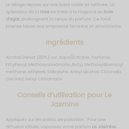
Le sillage repose sur une base noble et raffinée. La
splendeur de la
rose
se mêle à la majesté du
bois
d’agar
, prolongeant la tenue du parfum. Ce fond
intense laisse une empreinte féminine et envoûtante.
Ingrédients
Alcohol Denat (80%) vol Aqua/D.Water, Perfume,
Ethylhexyl, Methoxycinnamate, Butyl, Methoxydibenzoyl
methane, ethylexil, Salicylate, Anisyl alcohol, Citronella,
Geraniol, Hexyl Cinnamate
C
onseils d’utilisation pour Le
Jasmine
Appliquez sur les points de pulsation : Pour une
diffusion idéale, vaporisez votre parfum
Le Jasmine