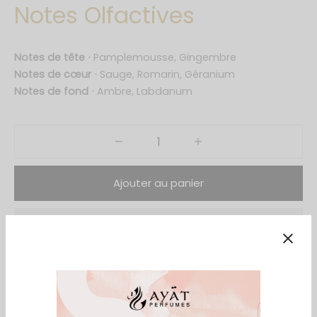
Notes Olfactives
ings Collection
s Of Ayat
Notes de tête
⋅
Pamplemousse, Gingembre
Notes de cœur
⋅
Sauge, Romarin, Géranium
cy Edition
Notes de fond
⋅
Ambre, Labdanum
ry Series
 Reverie
Ajouter au panier
& Only Series
ntal Dreams
Ajouter à la liste d’envies
ntal Night
Collection