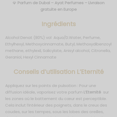
💎
Parfum de Dubai – Ayat Perfumes – Livraison
gratuite en Europe
Ingrédients
Alcohol Denat (80%) vol Aqua/D.Water, Perfume,
Ethylhexyl, Methoxycinnamate, Butyl, Methoxydibenzoyl
methane, ethylexil, Salicylate, Anisyl alcohol, Citronella,
Geraniol, Hexyl Cinnamate
C
onseils d’utilisation L’Eternité
Appliquez sur les points de pulsation : Pour une
diffusion idéale, vaporisez votre parfum
L’Eternité
sur
les zones où le battement du cœur est perceptible.
Cela inclut l’intérieur des poignets, dans le creux des
coudes, sur les tempes, sous les lobes des oreilles,