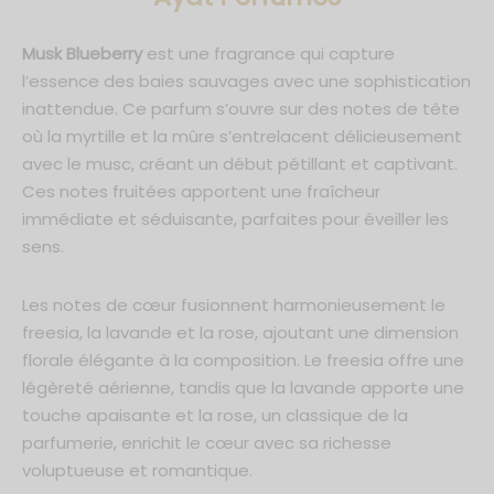
de Parfum 50ml
Musk Blueberry
est une fragrance qui capture
um 30ml
l’essence des baies sauvages avec une sophistication
inattendue. Ce parfum s’ouvre sur des notes de tête
*En m'inscrivant, j'accepte que mes données personnelles soient
communiquées à Ayat Perfumes dans le cadre de toutes
où la myrtille et la mûre s’entrelacent délicieusement
communications et conformément au respect des lois RGPD. Je
sais également que je peux me désinscrire à tout moment.
avec le musc, créant un début pétillant et captivant.
Ces notes fruitées apportent une fraîcheur
immédiate et séduisante, parfaites pour éveiller les
sens.
Les notes de cœur fusionnent harmonieusement le
freesia, la lavande et la rose, ajoutant une dimension
florale élégante à la composition. Le freesia offre une
légèreté aérienne, tandis que la lavande apporte une
touche apaisante et la rose, un classique de la
parfumerie, enrichit le cœur avec sa richesse
voluptueuse et romantique.