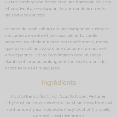
Cette combinaison florale crée une harmonie délicate
et captivante, enveloppant le porteur dans un voile
de séduction subtile.
La base de Musk Tahara est une symphonie sucrée et
musquée de vanille et de musc blanc. La vanille
apporte une chaleur sucrée et réconfortante, tandis
que le musc blanc ajoute une douceur crémeuse et
enveloppante. Cette combinaison crée un sillage
durable et luxueux, prolongeant l’enchantement des
notes florales et musquées.
Ingrédients
Alcohol Denat (80%) vol Aqua/D.Water, Perfume,
Ethylhexyl, Methoxycinnamate, Butyl, Methoxydibenzoyl
methane, ethylexil, Salicylate, Anisyl alcohol, Citronella,
Geraniol, Hexyl Cinnamate