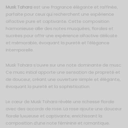
de Parfum 50ml
Musk Tahara
est une fragrance élégante et raffinée,
parfaite pour ceux qui recherchent une expérience
um 30ml
olfactive pure et captivante. Cette composition
harmonieuse allie des notes musquées, florales et
*En m'inscrivant, j'accepte que mes données personnelles soient
communiquées à Ayat Perfumes dans le cadre de toutes
sucrées pour offrir une expérience olfactive délicate
communications et conformément au respect des lois RGPD. Je
sais également que je peux me désinscrire à tout moment.
et mémorable, évoquant la pureté et l’élégance
intemporelle.
Musk Tahara s’ouvre sur une note dominante de musc.
Ce musc initial apporte une sensation de propreté et
de douceur, créant une ouverture simple et élégante,
évoquant la pureté et la sophistication.
Le cœur de Musk Tahara révèle une richesse florale
avec des accords de rose. La rose ajoute une douceur
florale luxueuse et captivante, enrichissant la
composition d’une note féminine et romantique.