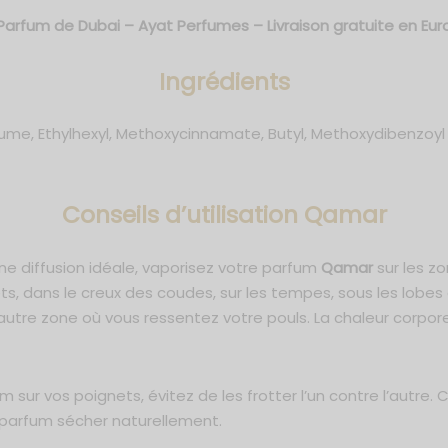
Parfum de Dubai – Ayat Perfumes – Livraison gratuite en Eu
Ingrédients
e, Ethylhexyl, Methoxycinnamate, Butyl, Methoxydibenzoyl met
C
onseils d’utilisation Qamar
une diffusion idéale, vaporisez votre parfum
Qamar
sur les z
ets, dans le creux des coudes, sur les tempes, sous les lobes 
e autre zone où vous ressentez votre pouls. La chaleur corpor
m sur vos poignets, évitez de les frotter l’un contre l’autre.
e parfum sécher naturellement.