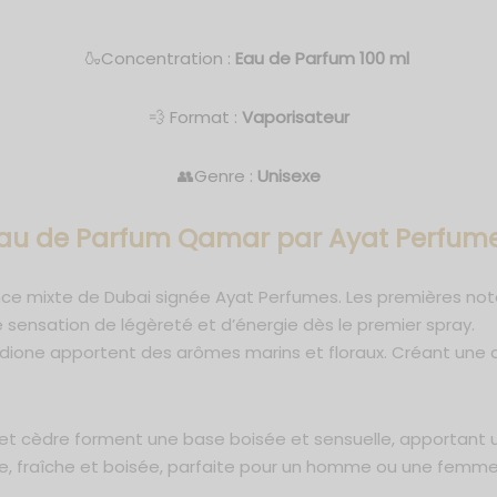
🍶Concentration :
Eau de Parfum 100 ml
💨 Format :
Vaporisateur
👥Genre :
Unisexe
au de Parfum Qamar
par Ayat Perfum
nce mixte de Dubai signée Ayat Perfumes. Les premières no
 sensation de légèreté et d’énergie dès le premier spray.
l’hédione apportent des arômes marins et floraux. Créant une
et cèdre forment une base boisée et sensuelle, apportant u
ée, fraîche et boisée, parfaite pour un homme ou une fem