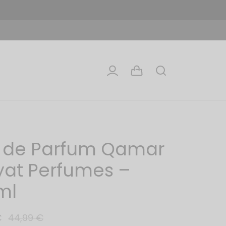
 de Parfum Qamar
yat Perfumes –
ml
€
44,99
€