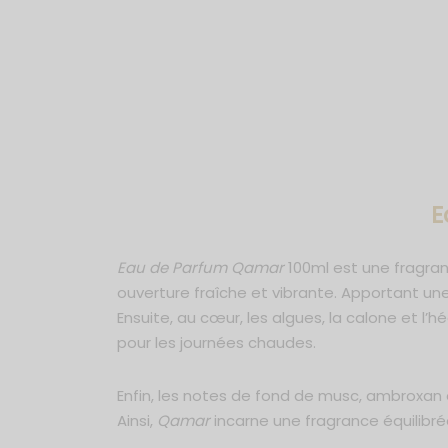
E
Eau de Parfum Qamar
100ml est une fragra
ouverture fraîche et vibrante. Apportant une
Ensuite, au cœur, les algues, la calone et 
pour les journées chaudes.
Enfin, les notes de fond de musc, ambroxan 
Ainsi,
Qamar
incarne une fragrance équilibr