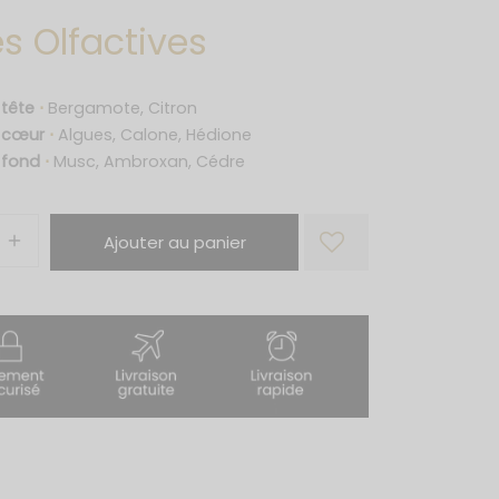
s Olfactives
 tête
⋅
Bergamote, Citron
e cœur
⋅
Algues, Calone, Hédione
 fond
⋅
Musc, Ambroxan, Cédre
Ajouter au panier