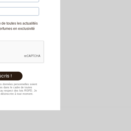
 de toutes les actualités
Perfumes en exclusivité
es données personnelles soient
s dans le cadre de toutes
au respect des lois RGPD. Je
désinscrire à tout moment.