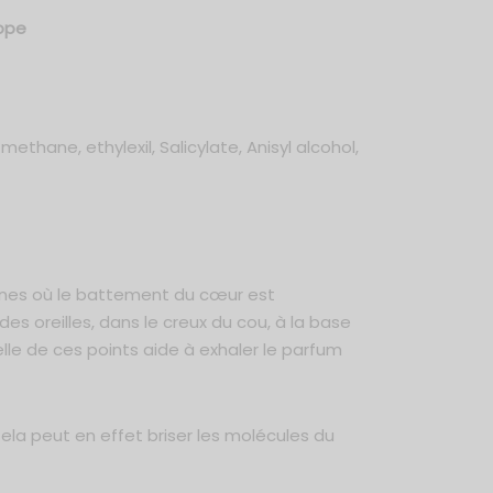
rope
hane, ethylexil, Salicylate, Anisyl alcohol,
ones où le battement du cœur est
des oreilles, dans le creux du cou, à la base
elle de ces points aide à exhaler le parfum
 Cela peut en effet briser les molécules du