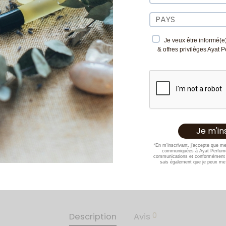
Je veux être informé(e)
& offres privilèges Ayat 
*En m'inscrivant, j'accepte que m
communiquées à Ayat Perfume
communications et conformément 
sais également que je peux me 
0
Description
Avis