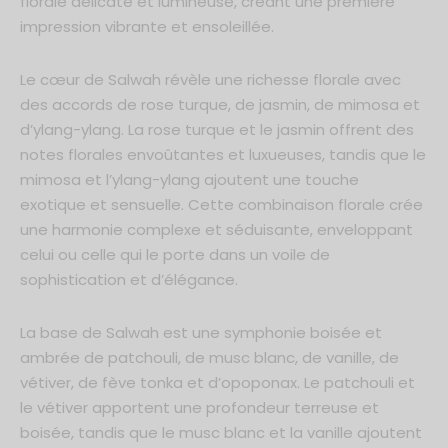
florale délicate et lumineuse, créant une première
impression vibrante et ensoleillée.
Le cœur de Salwah révèle une richesse florale avec
des accords de rose turque, de jasmin, de mimosa et
d’ylang-ylang. La rose turque et le jasmin offrent des
notes florales envoûtantes et luxueuses, tandis que le
mimosa et l’ylang-ylang ajoutent une touche
exotique et sensuelle. Cette combinaison florale crée
une harmonie complexe et séduisante, enveloppant
celui ou celle qui le porte dans un voile de
sophistication et d’élégance.
La base de Salwah est une symphonie boisée et
ambrée de patchouli, de musc blanc, de vanille, de
vétiver, de fève tonka et d’opoponax. Le patchouli et
le vétiver apportent une profondeur terreuse et
boisée, tandis que le musc blanc et la vanille ajoutent