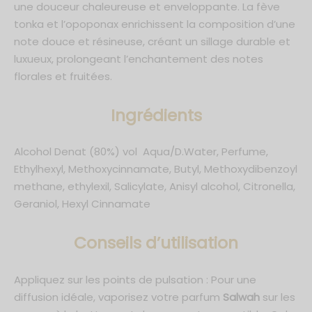
une douceur chaleureuse et enveloppante. La fève
tonka et l’opoponax enrichissent la composition d’une
note douce et résineuse, créant un sillage durable et
luxueux, prolongeant l’enchantement des notes
florales et fruitées.
Ingrédients
Alcohol Denat (80%) vol Aqua/D.Water, Perfume,
Ethylhexyl, Methoxycinnamate, Butyl, Methoxydibenzoyl
methane, ethylexil, Salicylate, Anisyl alcohol, Citronella,
Geraniol, Hexyl Cinnamate
C
onseils d’utilisation
Appliquez sur les points de pulsation : Pour une
diffusion idéale, vaporisez votre parfum
Salwah
sur les