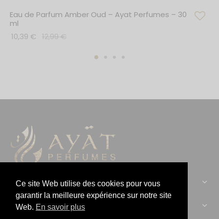
Eau de Parfum Amber Oud – Ayat Perfumes – 30
ml
10,39
€
12,99
€
CONTACTEZ-NOUS :
Ce site Web utilise des cookies pour vous
garantir la meilleure expérience sur notre site
AYAT PERFUMES :
Web.
En savoir plus