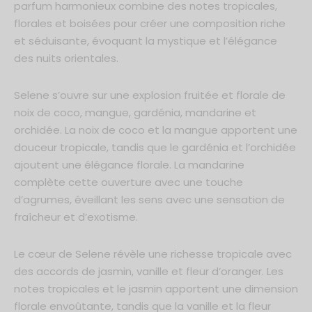
parfum harmonieux combine des notes tropicales,
de Parfum 50ml
florales et boisées pour créer une composition riche
um 30ml
et séduisante, évoquant la mystique et l’élégance
*En m'inscrivant, j'accepte que mes données personnelles soient
communiquées à Ayat Perfumes dans le cadre de toutes
des nuits orientales.
communications et conformément au respect des lois RGPD. Je
sais également que je peux me désinscrire à tout moment.
Selene s’ouvre sur une explosion fruitée et florale de
noix de coco, mangue, gardénia, mandarine et
orchidée. La noix de coco et la mangue apportent une
douceur tropicale, tandis que le gardénia et l’orchidée
ajoutent une élégance florale. La mandarine
complète cette ouverture avec une touche
d’agrumes, éveillant les sens avec une sensation de
fraîcheur et d’exotisme.
Le cœur de Selene révèle une richesse tropicale avec
des accords de jasmin, vanille et fleur d’oranger. Les
notes tropicales et le jasmin apportent une dimension
florale envoûtante, tandis que la vanille et la fleur