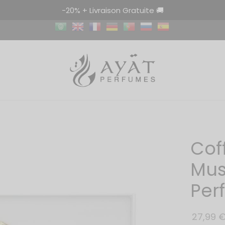
-20% + Livraison Gratuite 🚚
Cof
Mus
Per
27,99