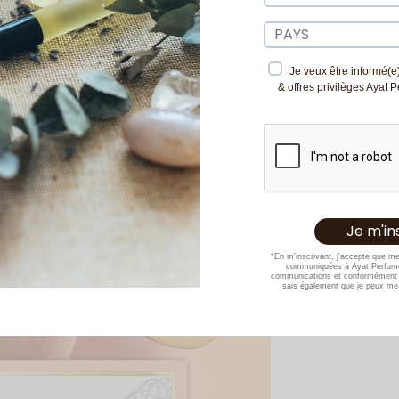
Je veux être informé(e)
& offres privilèges Ayat 
*En m'inscrivant, j'accepte que m
communiquées à Ayat Perfume
communications et conformément 
sais également que je peux me 