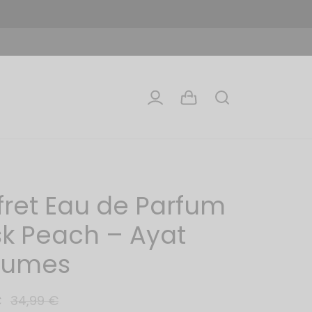
fret Eau de Parfum
k Peach – Ayat
fumes
€
34,99
€