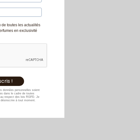
 de toutes les actualités
Perfumes en exclusivité
es données personnelles soient
s dans le cadre de toutes
au respect des lois RGPD. Je
désinscrire à tout moment.