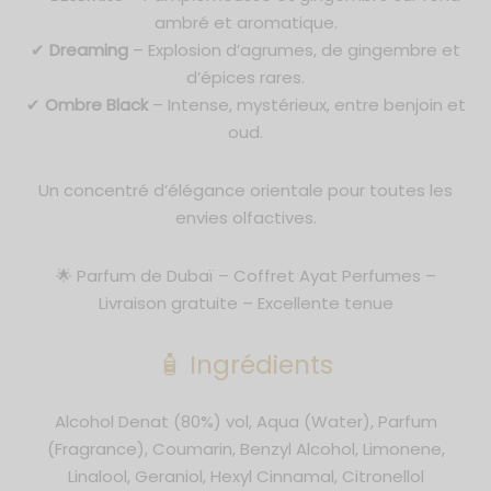
de Parfum 50ml
ambré et aromatique.
✔
Dreaming
– Explosion d’agrumes, de gingembre et
um 30ml
d’épices rares.
✔
Ombre Black
– Intense, mystérieux, entre benjoin et
oud.
Un concentré d’élégance orientale pour toutes les
envies olfactives.
🌟 Parfum de Dubaï – Coffret Ayat Perfumes –
Livraison gratuite – Excellente tenue
🧴 Ingrédients
Alcohol Denat (80%) vol, Aqua (Water), Parfum
(Fragrance), Coumarin, Benzyl Alcohol, Limonene,
Linalool, Geraniol, Hexyl Cinnamal, Citronellol