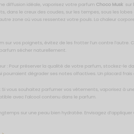
une diffusion idéale, vaporisez votre parfum
Choco Musk
sur 
ets, dans le creux des coudes, sur les tempes, sous les lobes 
e autre zone où vous ressentez votre pouls. La chaleur corpor
m sur vos poignets, évitez de les frotter l’un contre l’autre.
e parfum sécher naturellement.
eur : Pour préserver la qualité de votre parfum, stockez-le dan
i pourraient dégrader ses notes olfactives. Un placard frais e
 Si vous souhaitez parfumer vos vêtements, vaporisez à une
tible avec l’alcool contenu dans le parfum.
ongtemps sur une peau bien hydratée. Envisagez d’appliquer