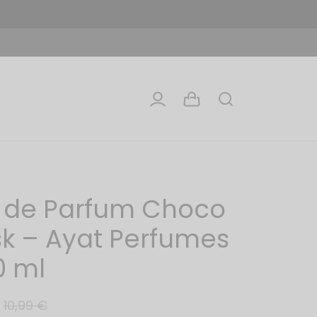
 de Parfum Choco
k – Ayat Perfumes
0 ml
10,99
€