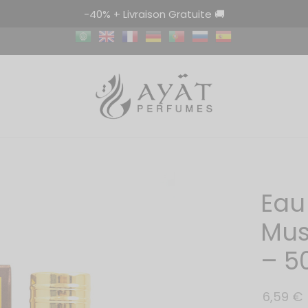
-40% + Livraison Gratuite 🚚
Eau
Mus
– 5
6,59
€