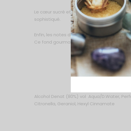
Le cœur sucré et poudré apporte une touche 
sophistiqué.
Enfin, les notes de fond de chocolat et de ca
Ce fond gourmand et sensuel transforme
C
✨ 
💎
Création or
Alcohol Denat (80%) vol Aqua/D.Water, Perfum
Citronella, Geraniol, Hexyl Cinnamate