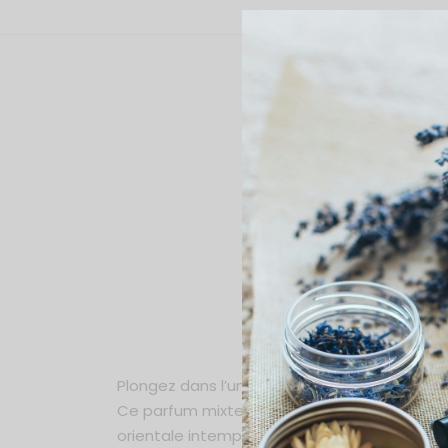
Eau
Plongez dans l’univers sensoriel de
Choco M
Ce parfum mixte vous enveloppe dès l’ouver
orientale intemporelle.