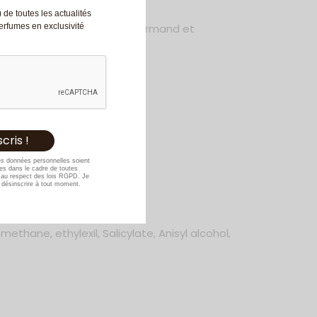
 de toutes les actualités
te qui évoque un confort gourmand et
Perfumes en exclusivité
on.
e longue durée
es données personnelles soient
s dans le cadre de toutes
au respect des lois RGPD. Je
désinscrire à tout moment.
hane, ethylexil, Salicylate, Anisyl alcohol,