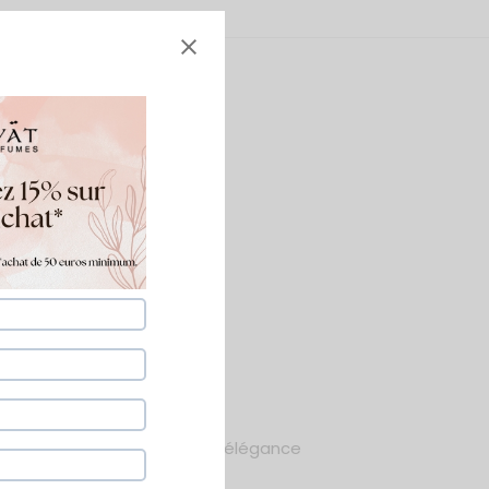
umes
que vaporisation révèle une élégance