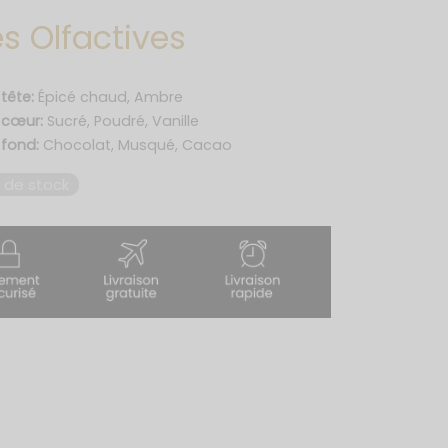
s Olfactives
tête:
Épicé chaud, Ambre
 cœur:
Sucré, Poudré, Vanille
 fond:
Chocolat, Musqué, Cacao
 de stock