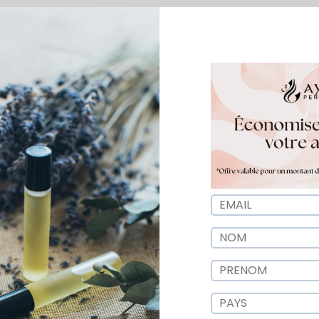
0
Description
Avis
Concentration :
Eau de Parfum 50 ml
Format :
Vaporisateur
Genre :
Mixte
 de Parfum Choco Musk par Ayat Perf
usk
, une création unique signée Ayat Perfumes.
ture d’un accord chaleureux d’ambre et d’épices. Ainsi, cha