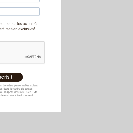
 de toutes les actualités
Perfumes en exclusivité
es données personnelles soient
s dans le cadre de toutes
au respect des lois RGPD. Je
désinscrire à tout moment.