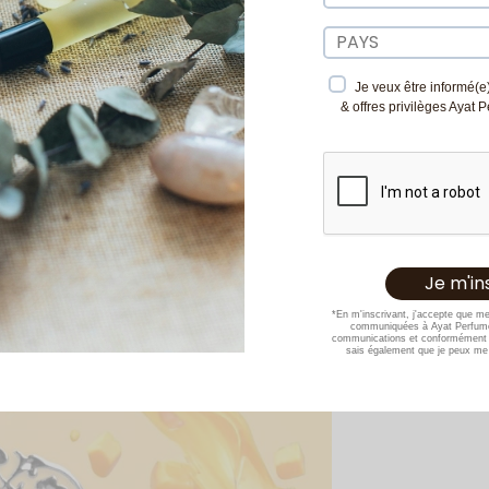
Je veux être informé(e)
& offres privilèges Ayat 
*En m'inscrivant, j'accepte que m
communiquées à Ayat Perfume
communications et conformément 
sais également que je peux me 