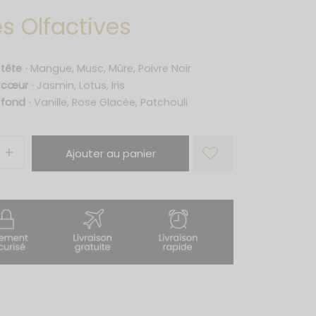
s Olfactives
 tête
⋅
Mangue, Musc, Mûre, Poivre Noir
e cœur
⋅
Jasmin, Lotus, Iris
 fond
⋅
Vanille, Rose Glacée, Patchouli
Ajouter au panier