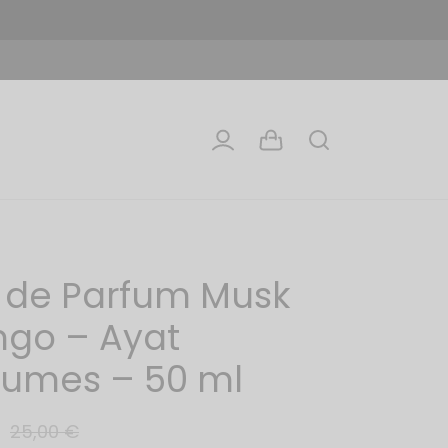
 de Parfum Musk
go – Ayat
fumes – 50 ml
25,00
€