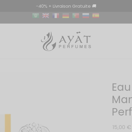
-40% + Livraison Gratuite 🚚
Eau
Man
Per
15,00
€