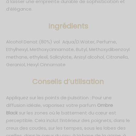
à laisser une empreinte durable de sophistication et
d’élégance.
Ingrédients
Alcohol Denat (80%) vol Aqua/D.Water, Perfume,
Ethylhexyl, Methoxycinnamate, Butyl, Methoxydibenzoyl
methane, ethylexil, Salicylate, Anisyl alcohol, Citronella,
Geraniol, Hexyl Cinnamate
C
onseils d’utilisation
Appliquez sur les points de pulsation : Pour une
diffusion idéale, vaporisez votre parfum
Ombre
Black
sur les zones où le battement du cœur est
perceptible. Cela inclut l’intérieur des poignets, dans le
creux des coudes, sur les tempes, sous les lobes des
oreilles, dans le creux du cou, à la base de la gorge, à