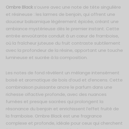
communications et conformément au respect des lois RGPD. Je
de Parfum 50ml
sais également que je peux me désinscrire à tout moment.
Ombre Black
s’ouvre avec une note de tête singulière
et résineuse : les larmes de benjoin, qui offrent une
um 30ml
douceur balsamique légèrement épicée, créant une
ambiance mystérieuse dès le premier instant. Cette
entrée envoûtante conduit à un cœur de framboise,
où la fraîcheur juteuse du fruit contraste subtilement
avec la profondeur de la résine, apportant une touche
lumineuse et sucrée à la composition.
Les notes de fond révèlent un mélange intensément
boisé et aromatique de bois d’oud et d’encens. Cette
combinaison puissante ancre le parfum dans une
richesse olfactive profonde, avec des nuances
fumées et presque sacrées qui prolongent la
résonance du benjoin et enrichissent l’effet fruité de
la framboise. Ombre Black est une fragrance
complexe et profonde, idéale pour ceux qui cherchent