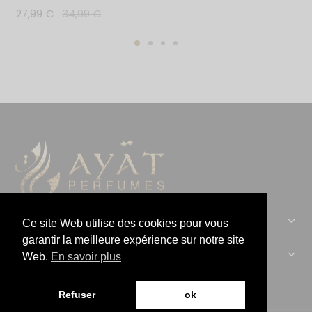
27,99
€
34,99
€
CONTACTEZ-NOUS :
Ce site Web utilise des cookies pour vous
garantir la meilleure expérience sur notre site
AYAT PERFUMES :
Web.
En savoir plus
Refuser
ok