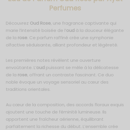
de Parfum 50ml
Perfumes
*En m'inscrivant, j'accepte que mes données personnelles soient
communiquées à Ayat Perfumes dans le cadre de toutes
communications et conformément au respect des lois RGPD. Je
um 30ml
sais également que je peux me désinscrire à tout moment.
Découvrez
Oud Rose
, une fragrance captivante qui
marie l’intensité boisée de l’
oud
à la douceur élégante
de la
rose
. Ce parfum raffiné crée une symphonie
olfactive séduisante, alliant profondeur et légèreté.
Les premières notes révèlent une ouverture
envoûtante. L’
oud
puissant se mêle à la délicatesse
de la
rose
, offrant un contraste fascinant. Ce duo
noble évoque un voyage sensoriel au cœur des
traditions orientales.
Au cœur de la composition, des accords floraux exquis
ajoutent une touche de féminité lumineuse. Ils
apportent une fraîcheur aérienne, équilibrant
parfaitement la richesse du début. L’ensemble crée