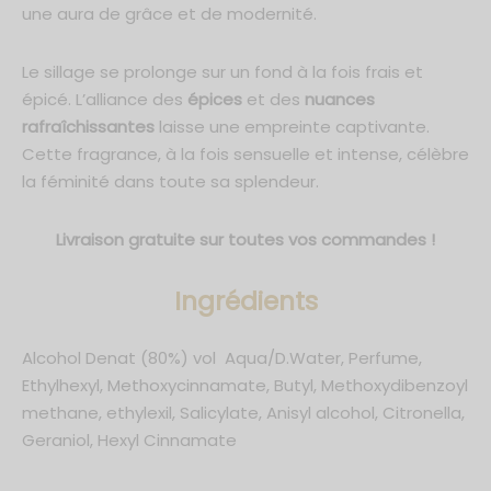
une aura de grâce et de modernité.
Le sillage se prolonge sur un fond à la fois frais et
épicé. L’alliance des
épices
et des
nuances
rafraîchissantes
laisse une empreinte captivante.
Cette fragrance, à la fois sensuelle et intense, célèbre
la féminité dans toute sa splendeur.
Livraison gratuite sur toutes vos commandes !
Ingrédients
Alcohol Denat (80%) vol Aqua/D.Water, Perfume,
Ethylhexyl, Methoxycinnamate, Butyl, Methoxydibenzoyl
methane, ethylexil, Salicylate, Anisyl alcohol, Citronella,
Geraniol, Hexyl Cinnamate