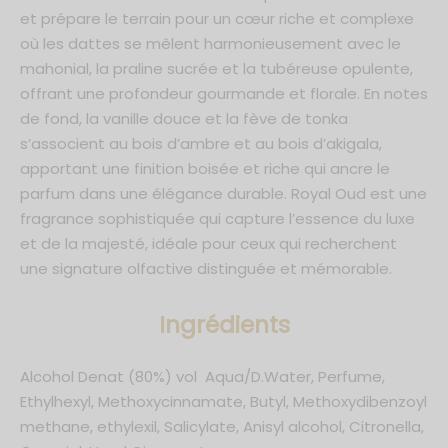
de Parfum 50ml
et prépare le terrain pour un cœur riche et complexe
où les dattes se mêlent harmonieusement avec le
*En m'inscrivant, j'accepte que mes données personnelles soient
um 30ml
communiquées à Ayat Perfumes dans le cadre de toutes
mahonial, la praline sucrée et la tubéreuse opulente,
communications et conformément au respect des lois RGPD. Je
sais également que je peux me désinscrire à tout moment.
offrant une profondeur gourmande et florale. En notes
de fond, la vanille douce et la fève de tonka
s’associent au bois d’ambre et au bois d’akigala,
apportant une finition boisée et riche qui ancre le
parfum dans une élégance durable. Royal Oud est une
fragrance sophistiquée qui capture l’essence du luxe
et de la majesté, idéale pour ceux qui recherchent
une signature olfactive distinguée et mémorable.
Ingrédients
Alcohol Denat (80%) vol Aqua/D.Water, Perfume,
Ethylhexyl, Methoxycinnamate, Butyl, Methoxydibenzoyl
methane, ethylexil, Salicylate, Anisyl alcohol, Citronella,