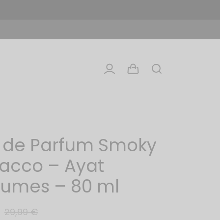
 de Parfum Smoky
acco – Ayat
fumes – 80 ml
29,99
€