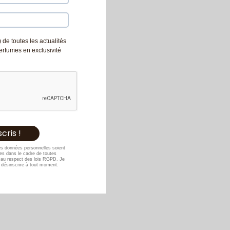
 de toutes les actualités
Perfumes en exclusivité
es données personnelles soient
s dans le cadre de toutes
au respect des lois RGPD. Je
désinscrire à tout moment.