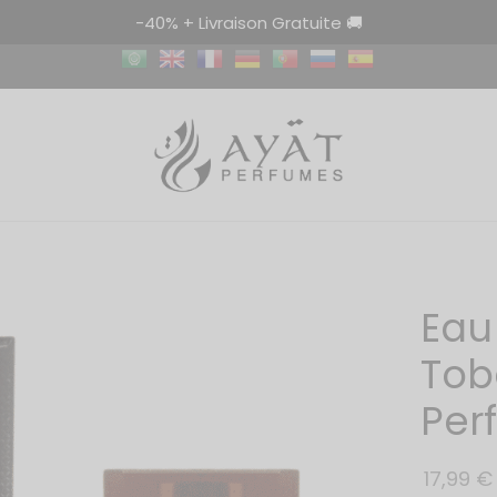
-40% + Livraison Gratuite 🚚
Eau
Tob
Per
17,99
€