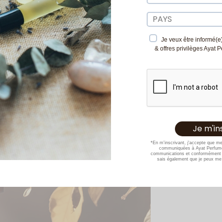
Je veux être informé(e)
& offres privilèges Ayat 
*En m'inscrivant, j'accepte que m
communiquées à Ayat Perfume
communications et conformément 
sais également que je peux me 