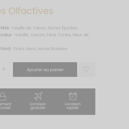
s Olfactives
 tête
⋅
Feuille de Tabac, Notes Épicées
e cœur
⋅
Vanille, Cacao, Fève Tonka, Fleur de
 fond
⋅
Fruits Secs, Notes Boisées
Ajouter au panier