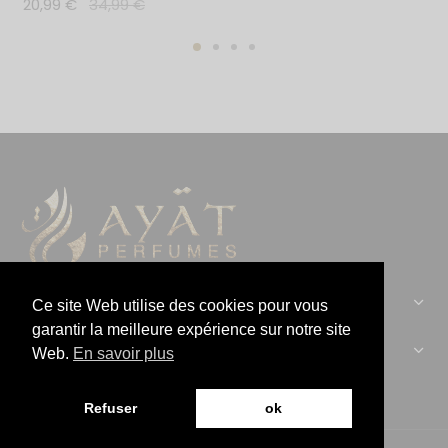
20,99
€
34,99
€
CONTACTEZ-NOUS :
Ce site Web utilise des cookies pour vous
garantir la meilleure expérience sur notre site
AYAT PERFUMES :
Web.
En savoir plus
Refuser
ok